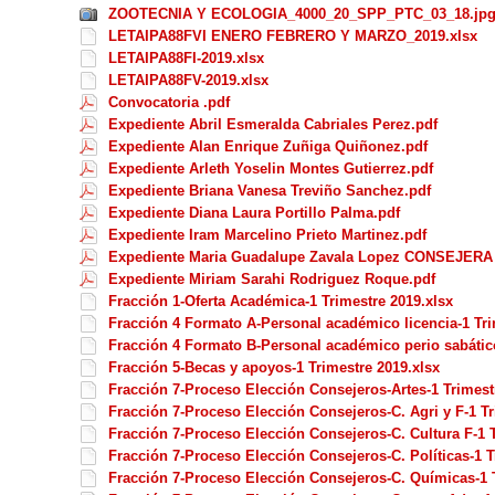
ZOOTECNIA Y ECOLOGIA_4000_20_SPP_PTC_03_18.jp
LETAIPA88FVI ENERO FEBRERO Y MARZO_2019.xlsx
LETAIPA88FI-2019.xlsx
LETAIPA88FV-2019.xlsx
Convocatoria .pdf
Expediente Abril Esmeralda Cabriales Perez.pdf
Expediente Alan Enrique Zuñiga Quiñonez.pdf
Expediente Arleth Yoselin Montes Gutierrez.pdf
Expediente Briana Vanesa Treviño Sanchez.pdf
Expediente Diana Laura Portillo Palma.pdf
Expediente Iram Marcelino Prieto Martinez.pdf
Expediente Maria Guadalupe Zavala Lopez CONSEJERA
Expediente Miriam Sarahi Rodriguez Roque.pdf
Fracción 1-Oferta Académica-1 Trimestre 2019.xlsx
Fracción 4 Formato A-Personal académico licencia-1 Tri
Fracción 4 Formato B-Personal académico perio sabático
Fracción 5-Becas y apoyos-1 Trimestre 2019.xlsx
Fracción 7-Proceso Elección Consejeros-Artes-1 Trimest
Fracción 7-Proceso Elección Consejeros-C. Agri y F-1 Tr
Fracción 7-Proceso Elección Consejeros-C. Cultura F-1 T
Fracción 7-Proceso Elección Consejeros-C. Políticas-1 T
Fracción 7-Proceso Elección Consejeros-C. Químicas-1 T