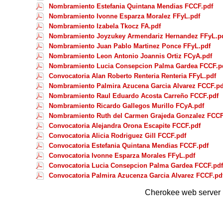
Nombramiento Estefania Quintana Mendias FCCF.pdf
Nombramiento Ivonne Esparza Moralez FFyL.pdf
Nombramiento Izabela Tkocz FA.pdf
Nombramiento Joyzukey Armendariz Hernandez FFyL.p
Nombramiento Juan Pablo Martinez Ponce FFyL.pdf
Nombramiento Leon Antonio Joannis Ortiz FCyA.pdf
Nombramiento Lucia Consepcion Palma Gardea FCCF.p
Convocatoria Alan Roberto Renteria Renteria FFyL.pdf
Nombramiento Palmira Azucena Garcia Alvarez FCCF.pd
Nombramiento Raul Eduardo Acosta Carreño FCCF.pdf
Nombramiento Ricardo Gallegos Murillo FCyA.pdf
Nombramiento Ruth del Carmen Grajeda Gonzalez FCCF
Convocatoria Alejandra Orona Escapite FCCF.pdf
Convocatoria Alicia Rodriguez Gill FCCF.pdf
Convocatoria Estefania Quintana Mendias FCCF.pdf
Convocatoria Ivonne Esparza Morales FFyL.pdf
Convocatoria Lucia Consepcion Palma Gardea FCCF.pdf
Convocatoria Palmira Azucenza Garcia Alvarez FCCF.pd
Cherokee web server 