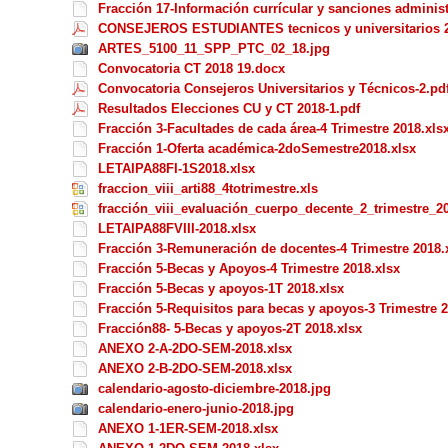
Fracción 17-Información currícular y sanciones administ
CONSEJEROS ESTUDIANTES tecnicos y universitarios 2
ARTES_5100_11_SPP_PTC_02_18.jpg
Convocatoria CT 2018 19.docx
Convocatoria Consejeros Universitarios y Técnicos-2.pd
Resultados Elecciones CU y CT 2018-1.pdf
Fracción 3-Facultades de cada área-4 Trimestre 2018.xls
Fracción 1-Oferta académica-2doSemestre2018.xlsx
LETAIPA88FI-1S2018.xlsx
fraccion_viii_arti88_4totrimestre.xls
fracción_viii_evaluación_cuerpo_decente_2_trimestre_20
LETAIPA88FVIII-2018.xlsx
Fracción 3-Remuneración de docentes-4 Trimestre 2018.
Fracción 5-Becas y Apoyos-4 Trimestre 2018.xlsx
Fracción 5-Becas y apoyos-1T 2018.xlsx
Fracción 5-Requisitos para becas y apoyos-3 Trimestre 2
Fracción88- 5-Becas y apoyos-2T 2018.xlsx
ANEXO 2-A-2DO-SEM-2018.xlsx
ANEXO 2-B-2DO-SEM-2018.xlsx
calendario-agosto-diciembre-2018.jpg
calendario-enero-junio-2018.jpg
ANEXO 1-1ER-SEM-2018.xlsx