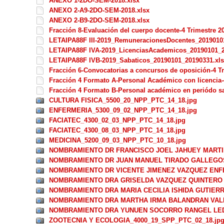
ANEXO 1-2DO-SEM-2018.xlsx
ANEXO 2-A9-2DO-SEM-2018.xlsx
ANEXO 2-B9-2DO-SEM-2018.xlsx
Fracción 8-Evaluación del cuerpo docente-4 Trimestre 2
LETAIPA88F III-2019_RemuneracionesDocentes_2019010
LETAIPA88F IVA-2019_LicenciasAcademicos_20190101_2
LETAIPA88F IVB-2019_Sabaticos_20190101_20190331.xl
Fracción 6-Convocatorias a concursos de oposición-4 Tr
Fracción 4 Formato A-Personal Académico con licencia-4
Fracción 4 Formato B-Personal académico en periódo sab
CULTURA FISICA_5500_20_NPP_PTC_14_18.jpg
ENFERMERIA_5300_09_02_NPP_PTC_14_18.jpg
FACIATEC_4300_02_03_NPP_PTC_14_18.jpg
FACIATEC_4300_08_03_NPP_PTC_14_18.jpg
MEDICINA_5200_09_03_NPP_PTC_10_18.jpg
NOMBRAMIENTO DR FRANCISCO JOEL JAHUEY MARTI
NOMBRAMIENTO DR JUAN MANUEL TIRADO GALLEGOS
NOMBRAMIENTO DR VICENTE JIMENEZ VAZQUEZ ENFE
NOMBRAMIENTO DRA GRISELDA VAZQUEZ QUINTERO 
NOMBRAMIENTO DRA MARIA CECILIA ISHIDA GUTIERR
NOMBRAMIENTO DRA MARTHA IRMA BALANDRAN VALL
NOMBRAMIENTO DRA YUNUEN SOCORRO RANGEL LED
ZOOTECNIA Y ECOLOGIA_4000_19_SPP_PTC_02_18.jp