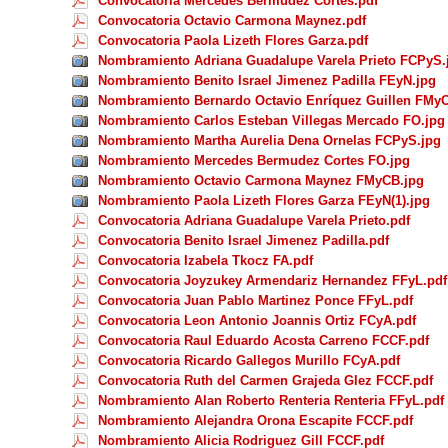
Convocatoria Mercedes Bermudez Cortes.pdf
Convocatoria Octavio Carmona Maynez.pdf
Convocatoria Paola Lizeth Flores Garza.pdf
Nombramiento Adriana Guadalupe Varela Prieto FCPyS.
Nombramiento Benito Israel Jimenez Padilla FEyN.jpg
Nombramiento Bernardo Octavio Enríquez Guillen FMy
Nombramiento Carlos Esteban Villegas Mercado FO.jpg
Nombramiento Martha Aurelia Dena Ornelas FCPyS.jpg
Nombramiento Mercedes Bermudez Cortes FO.jpg
Nombramiento Octavio Carmona Maynez FMyCB.jpg
Nombramiento Paola Lizeth Flores Garza FEyN(1).jpg
Convocatoria Adriana Guadalupe Varela Prieto.pdf
Convocatoria Benito Israel Jimenez Padilla.pdf
Convocatoria Izabela Tkocz FA.pdf
Convocatoria Joyzukey Armendariz Hernandez FFyL.pdf
Convocatoria Juan Pablo Martinez Ponce FFyL.pdf
Convocatoria Leon Antonio Joannis Ortiz FCyA.pdf
Convocatoria Raul Eduardo Acosta Carreno FCCF.pdf
Convocatoria Ricardo Gallegos Murillo FCyA.pdf
Convocatoria Ruth del Carmen Grajeda Glez FCCF.pdf
Nombramiento Alan Roberto Renteria Renteria FFyL.pdf
Nombramiento Alejandra Orona Escapite FCCF.pdf
Nombramiento Alicia Rodriguez Gill FCCF.pdf