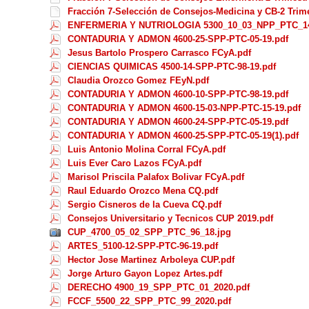
Fracción 7-Selección de Consejos-Medicina y CB-2 Trime
ENFERMERIA Y NUTRIOLOGIA 5300_10_03_NPP_PTC_14
CONTADURIA Y ADMON 4600-25-SPP-PTC-05-19.pdf
Jesus Bartolo Prospero Carrasco FCyA.pdf
CIENCIAS QUIMICAS 4500-14-SPP-PTC-98-19.pdf
Claudia Orozco Gomez FEyN.pdf
CONTADURIA Y ADMON 4600-10-SPP-PTC-98-19.pdf
CONTADURIA Y ADMON 4600-15-03-NPP-PTC-15-19.pdf
CONTADURIA Y ADMON 4600-24-SPP-PTC-05-19.pdf
CONTADURIA Y ADMON 4600-25-SPP-PTC-05-19(1).pdf
Luis Antonio Molina Corral FCyA.pdf
Luis Ever Caro Lazos FCyA.pdf
Marisol Priscila Palafox Bolivar FCyA.pdf
Raul Eduardo Orozco Mena CQ.pdf
Sergio Cisneros de la Cueva CQ.pdf
Consejos Universitario y Tecnicos CUP 2019.pdf
CUP_4700_05_02_SPP_PTC_96_18.jpg
ARTES_5100-12-SPP-PTC-96-19.pdf
Hector Jose Martinez Arboleya CUP.pdf
Jorge Arturo Gayon Lopez Artes.pdf
DERECHO 4900_19_SPP_PTC_01_2020.pdf
FCCF_5500_22_SPP_PTC_99_2020.pdf