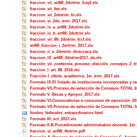
fraccion_vii_art88_2dotrim_fcayf.xls
fraccion_vii_fen.xls
fraccion_vii_2dotrim_fo.xls
fraccion_vi_2do_trim_2017.xls
fraccion_iv_a_art88_2dotrim.xls
fraccion_iv_b_art88_2dotrim.xls
fraccion_vii_88_2dotrim_fccf.xls
art88_fraccion_i_2ertrim_2017.xls
fraccion_ii_a_2dotrim_direccaca.xls
fraccion_IX_art88_2dotrim2017_da.xls
fracción_vii_zootecnía_proceso_elección_consejos_2_tr
fraccion_l_art_88_2016.xls
Fracción I_oferta_académica_1er_trim_2017.xls
Formato IX.El listado de instituciones incorporadas y 
Formato VII.Proceso de selección de Consejos TOTAL 2d
Formato V. Becas y Apoyos_2017.xls
Formato VI.Convocatorias a consursos de oposición_20
Formato VII.Proceso de selección de Consejos TOTAL 3e
fondos_federales_extraordinarios.html
Formato III_oct_2017.xls
Formato II-B.Procedimiento administrativo docente_1er
fraccion_vi_art88_4totrim.pdf