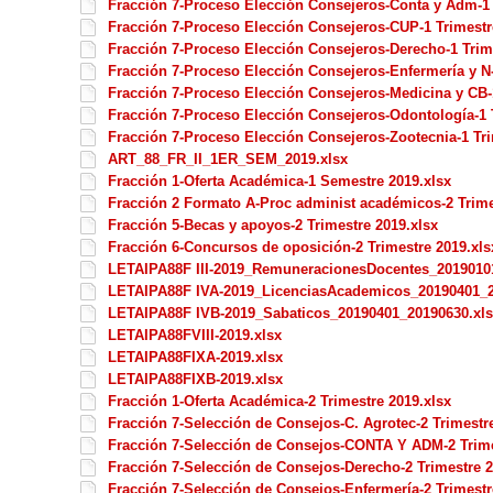
Fracción 7-Proceso Elección Consejeros-Conta y Adm-1 
Fracción 7-Proceso Elección Consejeros-CUP-1 Trimestr
Fracción 7-Proceso Elección Consejeros-Derecho-1 Trim
Fracción 7-Proceso Elección Consejeros-Enfermería y N-
Fracción 7-Proceso Elección Consejeros-Medicina y CB-1
Fracción 7-Proceso Elección Consejeros-Odontología-1 
Fracción 7-Proceso Elección Consejeros-Zootecnia-1 Tri
ART_88_FR_II_1ER_SEM_2019.xlsx
Fracción 1-Oferta Académica-1 Semestre 2019.xlsx
Fracción 2 Formato A-Proc administ académicos-2 Trime
Fracción 5-Becas y apoyos-2 Trimestre 2019.xlsx
Fracción 6-Concursos de oposición-2 Trimestre 2019.xls
LETAIPA88F III-2019_RemuneracionesDocentes_2019010
LETAIPA88F IVA-2019_LicenciasAcademicos_20190401_2
LETAIPA88F IVB-2019_Sabaticos_20190401_20190630.xl
LETAIPA88FVIII-2019.xlsx
LETAIPA88FIXA-2019.xlsx
LETAIPA88FIXB-2019.xlsx
Fracción 1-Oferta Académica-2 Trimestre 2019.xlsx
Fracción 7-Selección de Consejos-C. Agrotec-2 Trimestr
Fracción 7-Selección de Consejos-CONTA Y ADM-2 Trime
Fracción 7-Selección de Consejos-Derecho-2 Trimestre 2
Fracción 7-Selección de Consejos-Enfermería-2 Trimestr