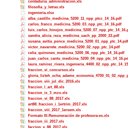
contaduria_administracion.xls
filosofia_y_letras.xls
ingenieria.xlsx
alba_castillo_medicina_5200_11_npp_ptcc_14_16.pdf
carlos_franco_medicina_5200_03_npp_ptc_14_16.pdf
luis_carlos_hinojos_medicina_5200_07_npp_ptc_14_16.
sandra_alicia_reza_medicina_uach_pp_2000_22.pdf
susana_avitia_ponce_medicina_5200_01_npp_ptc_14.pd
victor_navarrete_medicina_5200_02_npp_ptc_14.pdf
celia_quinones_medicina_5200_06_npp_ptc_14_16.pdf
juan_carlos_cantu_medicina_5200_04_npp_ptc_14_16.pd
laura_ramirez_rivera_ingenieria_4400_02_npp_ptc_14_15
fraccion_vi_concursos.xls
gloria_lizteh_ocha_adame_economia_4700_01_02_npp_p
fraccion_viii_jul_dic_2016.xls
fraccion_l_art_88.xls
fraccion_ix_3_mzo.xls
fraccion_vi_88_2017.xls
art88_fraccion_i_1ertrim_2017.xls
fraccion_viii_2017_1ersem.xls
Formato III.Remuneración de profesora-es.xls
fraccion_iii_2017.xls
faccion_v_88_2017.xls