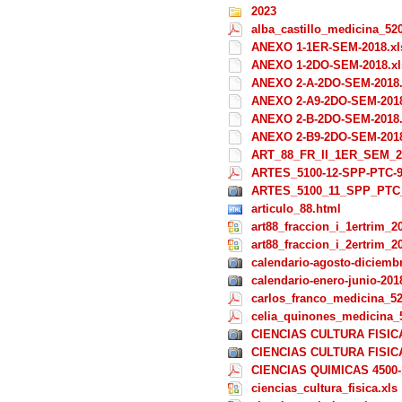
2023
alba_castillo_medicina_52
ANEXO 1-1ER-SEM-2018.xl
ANEXO 1-2DO-SEM-2018.xl
ANEXO 2-A-2DO-SEM-2018.
ANEXO 2-A9-2DO-SEM-2018
ANEXO 2-B-2DO-SEM-2018.
ANEXO 2-B9-2DO-SEM-2018
ART_88_FR_II_1ER_SEM_20
ARTES_5100-12-SPP-PTC-9
ARTES_5100_11_SPP_PTC_
articulo_88.html
art88_fraccion_i_1ertrim_2
art88_fraccion_i_2ertrim_2
calendario-agosto-diciemb
calendario-enero-junio-201
carlos_franco_medicina_5
celia_quinones_medicina_
CIENCIAS CULTURA FISICA
CIENCIAS CULTURA FISIC
CIENCIAS QUIMICAS 4500-
ciencias_cultura_fisica.xls