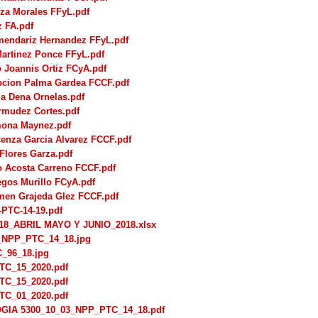
za Morales FFyL.pdf
z FA.pdf
mendariz Hernandez FFyL.pdf
artinez Ponce FFyL.pdf
 Joannis Ortiz FCyA.pdf
pcion Palma Gardea FCCF.pdf
ia Dena Ornelas.pdf
rmudez Cortes.pdf
mona Maynez.pdf
enza Garcia Alvarez FCCF.pdf
Flores Garza.pdf
o Acosta Carreno FCCF.pdf
egos Murillo FCyA.pdf
men Grajeda Glez FCCF.pdf
-PTC-14-19.pdf
018_ABRIL MAYO Y JUNIO_2018.xlsx
_NPP_PTC_14_18.jpg
_96_18.jpg
C_15_2020.pdf
C_15_2020.pdf
C_01_2020.pdf
IA 5300_10_03_NPP_PTC_14_18.pdf