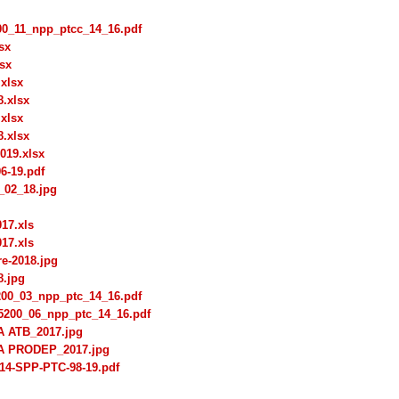
00_11_npp_ptcc_14_16.pdf
sx
sx
xlsx
.xlsx
xlsx
.xlsx
19.xlsx
6-19.pdf
02_18.jpg
017.xls
017.xls
re-2018.jpg
8.jpg
200_03_npp_ptc_14_16.pdf
5200_06_npp_ptc_14_16.pdf
 ATB_2017.jpg
A PRODEP_2017.jpg
14-SPP-PTC-98-19.pdf